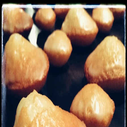
Recettes
Traiteur
Tag
#
patrimoine
1
recette
dans cette sélection.
Voir dans la recherche
Madeleines glaçage orange
Recette de Fabrice Bourdat issue du livre « on va
déguster la France » de François Régis Gaudry
2 h 40 min
Facile
Desserts
#
dessert
#
Fabrice Bourdat
#
Francois régis gaudry