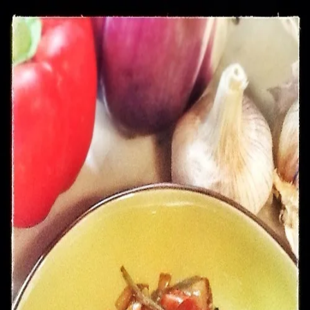
Recettes
Traiteur
Tag
#
coeur de celeri
1
recette
dans cette sélection.
Voir dans la recherche
Caponata
Pour profiter des derniers légumes d’été
http://mangiareridere.fr/tag/caponata/
30 min
Facile
Plats
#
Accompagnement
#
aubergine
#
caponata