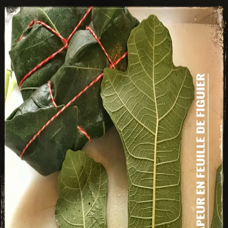
Recettes
Traiteur
Tag
#
feuilles de figuier
1
recette
dans cette sélection.
Voir dans la recherche
Chicken rice vapeur en feuille de figuier
1 h 20 min
Facile
Plats
#
amande
#
blancs de poulet
#
cuisson vapeur