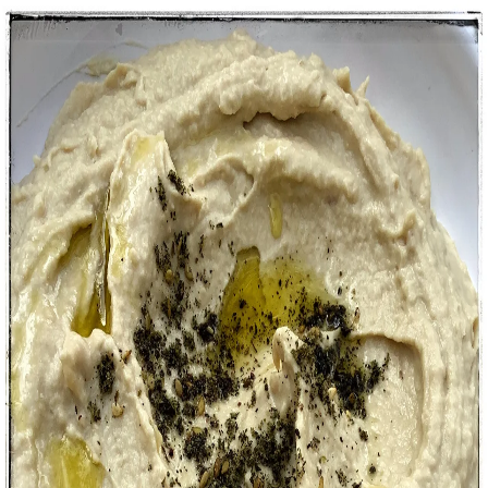
Recettes
Traiteur
Tag
#
Hommos
1
recette
dans cette sélection.
Voir dans la recherche
hommos à l'ail confit
50 min
Facile
Plats
#
Accompagnement
#
ail
#
apéritif