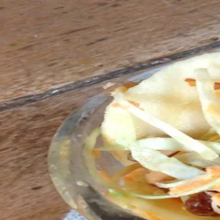
Recettes
Traiteur
Tag
#
mayonnaise
1
recette
dans cette sélection.
Voir dans la recherche
Coleslaw
3 h
Facile
Entrées
#
Accompagnement
#
carotte
#
chou blanc