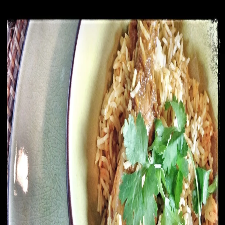
Recettes
Traiteur
Tag
#
byriani
1
recette
dans cette sélection.
Voir dans la recherche
Biryani de poulet
25 min
Facile
Plats
#
amande
#
badiane
#
blancs de poulet