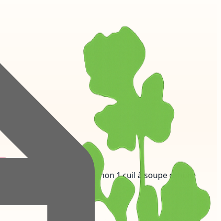
upe de raz el hanout 1 oignon 1 cuil à soupe d’ huile