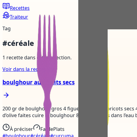
Recettes
Traiteur
Tag
#
céréale
1
recette
dans cette sélection.
Voir dans la recherche
boulghour aux fruits secs
200 gr de boulghour gros 4 figues sèches 4 abricots secs 
d’olive faites cuire le boulghour 8 à 10 minutes dans l’eau b
À préciser
Facile
Plats
#
boulghour
#
céréale
#
curcuma