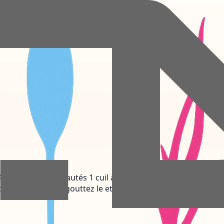
4 pruneaux dénoyautés 1 cuil à soupe de curcuma 1 cuil à so
ouillante salée. Égouttez le et rafraîchissez le sous […]