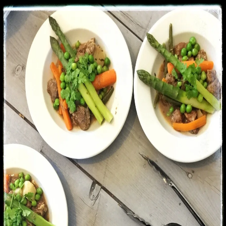
Recettes
Traiteur
Tag
#
légume
1
recette
dans cette sélection.
Voir dans la recherche
Navarin d'agneau aux légumes printaniers
3 h
Facile
Plats
#
agneau
#
amande
#
asperge