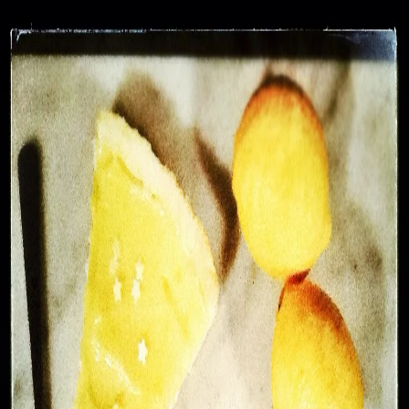
Recettes
Traiteur
Tag
#
lemon curd
1
recette
dans cette sélection.
Voir dans la recherche
Lemon curd citron sur une base de pate
sucrée noix de coco
Un lemon curd très acidulé adouci par les notes sucrées
d'une pate croustillante.
45 min
Facile
Desserts