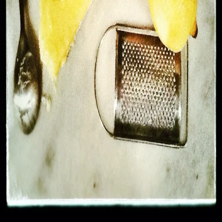
#
citronnelle
#
dessert
#
lemon curd