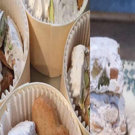
Recettes
Traiteur
Tag
#
nougat
1
recette
dans cette sélection.
Voir dans la recherche
Nougats hyper faciles
Recette de Christophe Felder
50 min
Facile
Desserts
#
ail
#
amande
#
beurre noisette