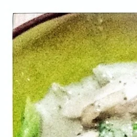
Recettes
Traiteur
Tag
#
piment
1
recette
dans cette sélection.
Voir dans la recherche
Curry thaï au poulet et brocoli
Dépaysement garanti pour un plat ultra simple à réaliser,
35 min
Facile
Plats
#
amande
#
blancs de poulet
#
brocoli