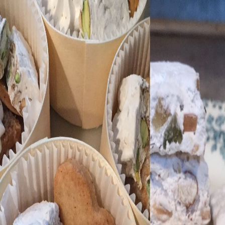
Recettes
Traiteur
Tag
#
thermomètre de cuisson
1
recette
dans cette sélection.
Voir dans la recherche
Nougats hyper faciles
Recette de Christophe Felder
50 min
Facile
Desserts
#
ail
#
amande
#
beurre noisette