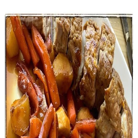
Recettes
Traiteur
Tag
#
@alain_passard
1
recette
dans cette sélection.
Voir dans la recherche
Filet mignon à l’orange
Une recette savoureuse et vraiment simple, glanée sur le
compte Instagram de @alain_passard. Pour 4 personnes
30 min
Facile
Plats
#
@alain_passard
#
amande
#
cake à l'orange