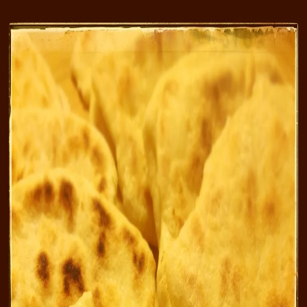
Recettes
Traiteur
Tag
#
Indienne
1
recette
dans cette sélection.
Voir dans la recherche
Naans
3 h 5 min
Facile
Boulange
#
boulang
#
Indienne
#
plat