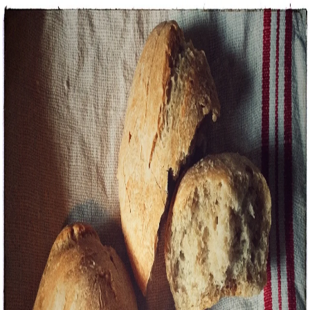
Recettes
Traiteur
Tag
#
pita
1
recette
dans cette sélection.
Voir dans la recherche
Pâte à pain ou à pizza
Pour 15 petits pains ou 4 pizza
45 min
Facile
Boulange
#
ail
#
boulang
#
pita