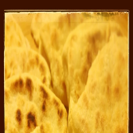
Recettes
Traiteur
Tag
#
vache qui rit
1
recette
dans cette sélection.
Voir dans la recherche
Naans
3 h 5 min
Facile
Boulange
#
boulang
#
Indienne
#
plat