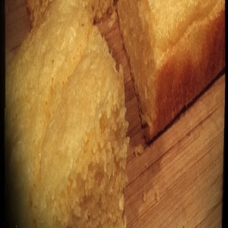
pasta fresca
40 min
Facile
Plats
#
Accompagnement
#
farine
#
ialie
Brochette de poulet au citron, cumin et
coriandre; Couscous vert aux amandes du café
des épices.
À préciser
Facile
Plats
#
amande
#
blancs de poulet
#
citronnelle
Pain de maïs